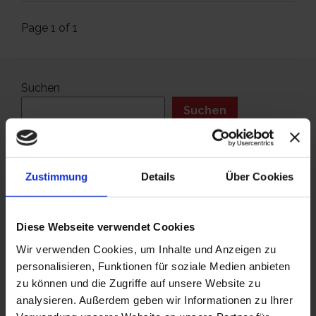
Page 1 of 1
Suchen
Suchen
Am besten bewertet
Zustimmung
Details
Über Cookies
Diese Webseite verwendet Cookies
Aktuelles
Wir verwenden Cookies, um Inhalte und Anzeigen zu
personalisieren, Funktionen für soziale Medien anbieten
zu können und die Zugriffe auf unsere Website zu
10. April 2022
ECHELON SMART REFLECT Fitness
analysieren. Außerdem geben wir Informationen zu Ihrer
Spiegel