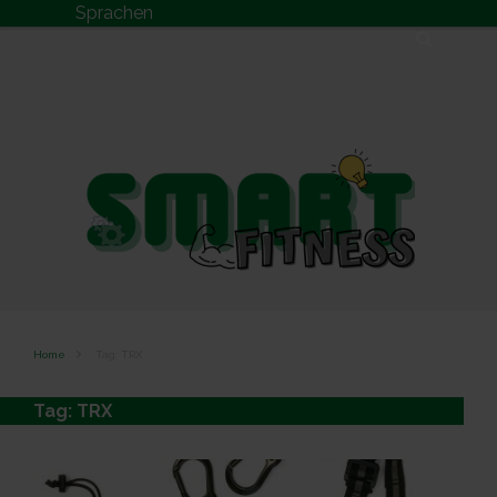
Skip to content
Sprachen
Search
Home
Tag: TRX
Tag:
TRX